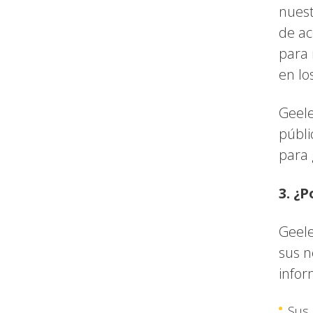
nuest
de ac
para 
en lo
Geele
públi
para 
3. ¿
Geele
sus n
infor
Sus 