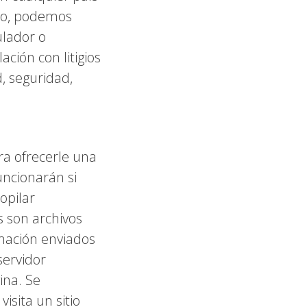
plo, podemos
ulador o
ión con litigios
, seguridad,
ra ofrecerle una
uncionarán si
opilar
s son archivos
mación enviados
servidor
ina. Se
isita un sitio