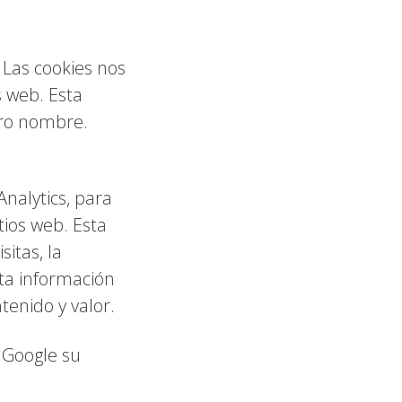
 Las cookies nos
s web. Esta
tro nombre.
nalytics, para
tios web. Esta
itas, la
sta información
tenido y valor.
 Google su