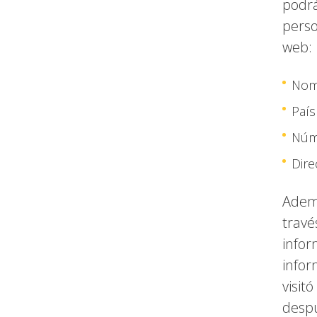
podrá
perso
web:
Nom
País
Núm
Dire
Ademá
travé
infor
infor
visit
despu