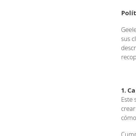
Polí
Geele
sus c
descr
recop
1.
Ca
Este 
crear
cómod
Cumpl