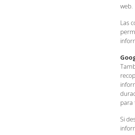
web.
Las c
permi
infor
Goog
Tambi
recop
infor
durac
para 
Si de
infor