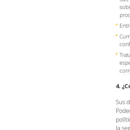
sobr
prod
Entr
Cump
conf
Trat
espe
corr
4. ¿
Sus d
Podem
polít
la se