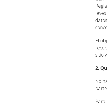
Regla
leyes
datos
conce
El ob
recop
sitio
2. Q
No ha
parte
Para 