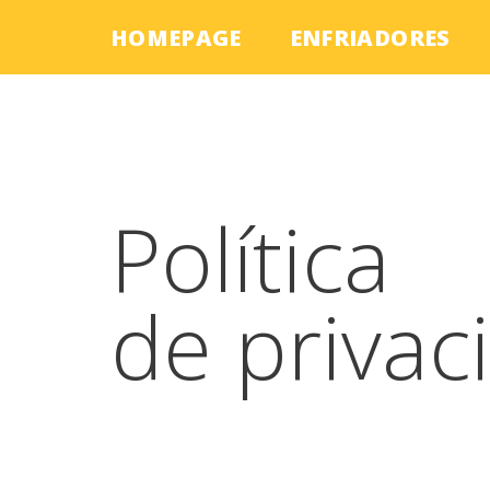
HOMEPAGE
ENFRIADORES
Saltar
al
contenido
Política
de privac