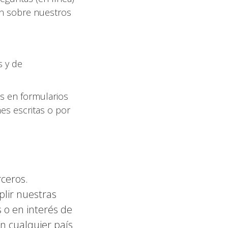
ón sobre nuestros
s y de
os en formularios
nes escritas o por
rceros.
lir nuestras
s o en interés de
 en cualquier país