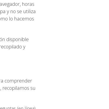
 navegador, horas
a y no se utiliza
cómo lo hacemos
ón disponible
recopilado y
para comprender
o, recopilamos su
eguntas (en línea)