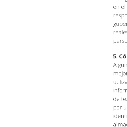
en el
respo
guber
reale
perso
5. C
Algun
mejor
utili
infor
de te
por u
ident
almac